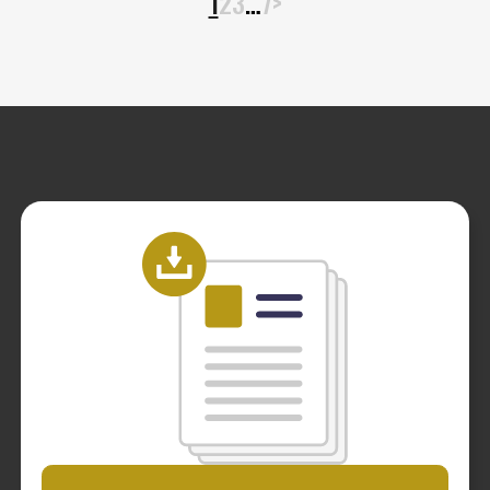
1
2
3
…
7
>