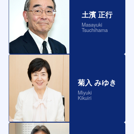
土濱 正行
Masayuki
Tsuchihama
菊入 みゆき
Miyuki
Kikuiri